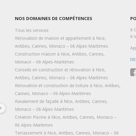
NOS DOMAINES DE COMPÉTENCES
P
6 
Tous les services
6 
Rénovation de maison et appartement à Nice,
Antibes, Cannes, Monaco – 06 Alpes-Maritimes
Ap
Construction maison à Nice, Antibes, Cannes,
ht
Monaco – 06 Alpes-Maritimes
Conseils en construction et rénovation à Nice,
Antibes, Cannes, Monaco – 06 Alpes-Maritimes
Rénovation et construction de toiture à Nice, Antibes,
Camille Zins
Camill
6 years ago
6 years a
Cannes, Monaco – 06 Alpes-Maritimes
Ravalement de façade à Nice, Antibes, Cannes,
Entreprise sérieuse et réactive qui 
Merci pour la qu
Monaco – 06 Alpes-Maritimes
fournit un travail soigné et de qualité. 
finitions parfait
Création Piscine à Nice, Antibes, Cannes, Monaco –
Très bon suivi au cours des travaux 
Trop contente 
06 Alpes-Maritimes
(envoi de photos, demande et prise en 
appartement ! J
Terrassement à Nice, Antibes, Cannes, Monaco – 06
compte de l'avis des clients,...). Nous 
vous recommand