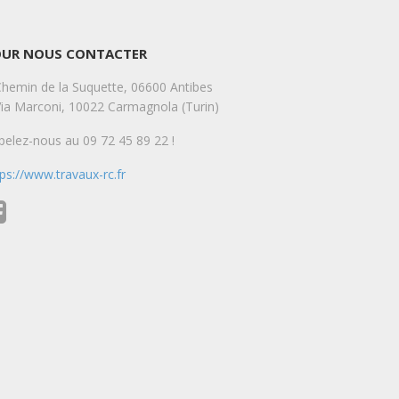
OUR NOUS CONTACTER
Chemin de la Suquette, 06600 Antibes
Via Marconi, 10022 Carmagnola (Turin)
pelez-nous au 09 72 45 89 22 !
tps://www.travaux-rc.fr
e Durand
Arale Buytu
go
8 years ago
alité des travaux, les 
Travail méticuleux, appartement de
es et tous vos conseils ! 
110m2 renové entièrement avec le
de mon nouvel 
souci du détail. A bientôt, merci.
e ne manquerai pas de 
er à mes amis et 