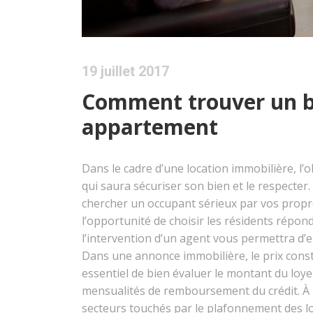
19 juillet 2017
Comment trouver un b
appartement
Dans le cadre d’une location immobilière, l’o
qui saura sécuriser son bien et le respecter
chercher un occupant sérieux par vos propr
l’opportunité de choisir les résidents répon
l’intervention d’un agent vous permettra d’e
Dans une annonce immobilière, le prix consti
essentiel de bien évaluer le montant du loyer
mensualités de remboursement du crédit. À no
secteurs touchés par le plafonnement des loye