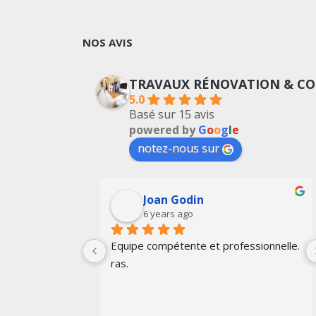
NOS AVIS
TRAVAUX RÉNOVATION & CO
5.0
Basé sur 15 avis
powered by
G
o
o
g
l
e
notez-nous sur
Joan Godin
6 years ago
ail bien fait. Je 
Equipe compétente et professionnelle. 
 Merci.
ras.