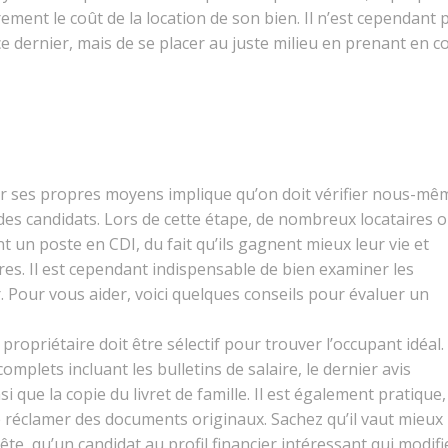
rement le coût de la location de son bien. Il n’est cependant 
e dernier, mais de se placer au juste milieu en prenant en 
r ses propres moyens implique qu’on doit vérifier nous-mê
té des candidats. Lors de cette étape, de nombreux locataires 
 un poste en CDI, du fait qu’ils gagnent mieux leur vie et
ères. Il est cependant indispensable de bien examiner les
r. Pour vous aider, voici quelques conseils pour évaluer un
ropriétaire doit être sélectif pour trouver l’occupant idéal. 
omplets incluant les bulletins de salaire, le dernier avis
nsi que la copie du livret de famille. Il est également pratique
de réclamer des documents originaux. Sachez qu’il vaut mieux
ête, qu’un candidat au profil financier intéressant qui modifi