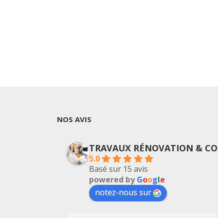
NOS AVIS
TRAVAUX RÉNOVATION & CO
5.0
Basé sur 15 avis
powered by
G
o
o
g
l
e
notez-nous sur