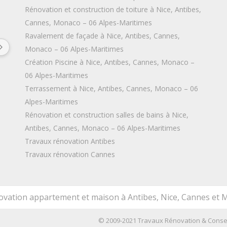
Rénovation et construction de toiture à Nice, Antibes,
Camille Zins
Camill
6 years ago
6 years a
Cannes, Monaco – 06 Alpes-Maritimes
Ravalement de façade à Nice, Antibes, Cannes,
Entreprise sérieuse et réactive qui 
Merci pour la qu
Monaco – 06 Alpes-Maritimes
fournit un travail soigné et de qualité. 
finitions parfait
Création Piscine à Nice, Antibes, Cannes, Monaco –
Très bon suivi au cours des travaux 
Trop contente 
06 Alpes-Maritimes
(envoi de photos, demande et prise en 
appartement ! J
Terrassement à Nice, Antibes, Cannes, Monaco – 06
compte de l'avis des clients,...). Nous 
vous recommand
Alpes-Maritimes
sommes très satisfaits du résultat et 
proches ! Merci 
Rénovation et construction salles de bains à Nice,
de la qualité de leur prestation. Nous 
Antibes, Cannes, Monaco – 06 Alpes-Maritimes
les recommandons à 100%.
Travaux rénovation Antibes
Travaux rénovation Cannes
novation appartement et maison à Antibes, Nice, Cannes et 
© 2009-2021 Travaux Rénovation & Conseil