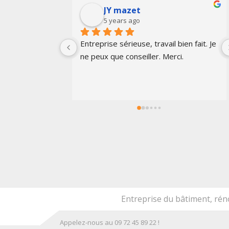
Joan Godin
6 years ago
ail bien fait. Je 
Equipe compétente et professionnelle. 
 Merci.
ras.
Entreprise du bâtiment, ré
Appelez-nous au 09 72 45 89 22 !