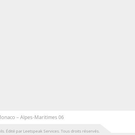
e Durand
Arale Buytu
go
8 years ago
alité des travaux, les 
Travail méticuleux, appartement de
es et tous vos conseils ! 
110m2 renové entièrement avec le
de mon nouvel 
souci du détail. A bientôt, merci.
e ne manquerai pas de 
er à mes amis et 
!
Monaco – Alpes-Maritimes 06
s. Édité par Leetspeak Services. Tous droits réservés.