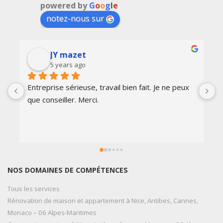
powered by
G
o
o
g
l
e
notez-nous sur
JY mazet
5 years ago
Entreprise sérieuse, travail bien fait. Je ne peux 
E
que conseiller. Merci.
NOS DOMAINES DE COMPÉTENCES
Tous les services
Rénovation de maison et appartement à Nice, Antibes, Cannes,
Monaco – 06 Alpes-Maritimes