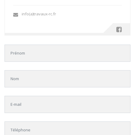
info(a)travaux-rc.fr