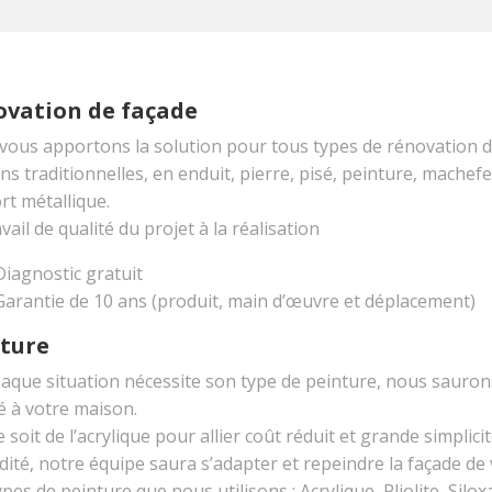
vation de façade
vous apportons la solution pour tous types de rénovation d
s traditionnelles, en enduit, pierre, pisé, peinture, machef
rt métallique.
vail de qualité du projet à la réalisation
Diagnostic gratuit
Garantie de 10 ans (produit, main d’œuvre et déplacement)
ture
haque situation nécessite son type de peinture, nous sauron
é à votre maison.
 soit de l’acrylique pour allier coût réduit et grande simpli
dité, notre équipe saura s’adapter et repeindre la façade de 
pes de peinture que nous utilisons : Acrylique, Pliolite, Silo