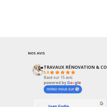
NOS AVIS
TRAVAUX RÉNOVATION & CO
5.0
Basé sur 15 avis
powered by
G
o
o
g
l
e
notez-nous sur
Joan Godin