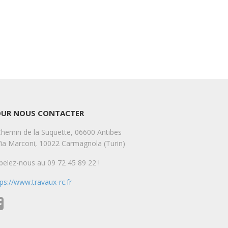
OUR NOUS CONTACTER
Chemin de la Suquette, 06600 Antibes
Via Marconi, 10022 Carmagnola (Turin)
pelez-nous au 09 72 45 89 22 !
tps://www.travaux-rc.fr
e Durand
Arale Buytu