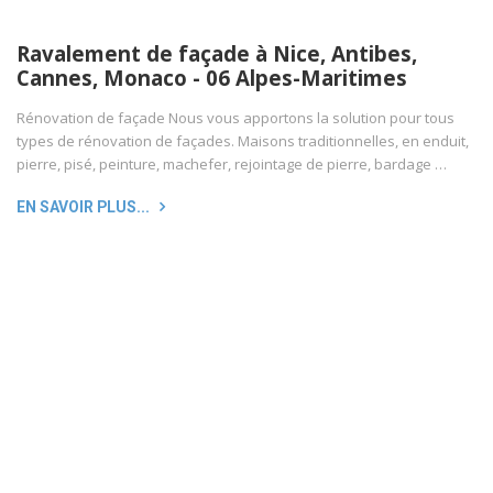
Ravalement de façade à Nice, Antibes,
Cannes, Monaco - 06 Alpes-Maritimes
Rénovation de façade Nous vous apportons la solution pour tous
types de rénovation de façades. Maisons traditionnelles, en enduit,
pierre, pisé, peinture, machefer, rejointage de pierre, bardage …
EN SAVOIR PLUS...