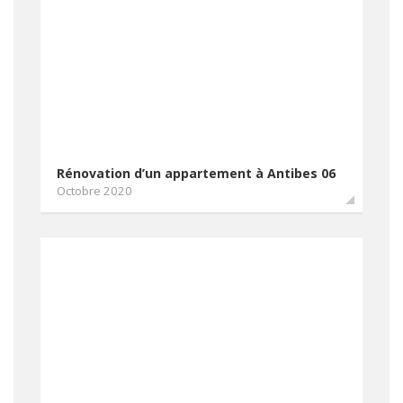
Rénovations Bureaux
Toitures
Terrassement et jardin
Salles de bains
Rénovation d’un appartement à Antibes 06
Octobre 2020