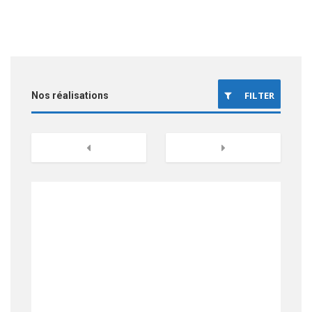
FILTER
Nos réalisations
Rénovations Appartements
Previous
Next
Design d’intérieur
Architecture
Rénovations Maisons
Ravalements de façades