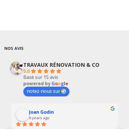
NOS AVIS
TRAVAUX RÉNOVATION & CO
5.0
Basé sur 15 avis
powered by
G
o
o
g
l
e
notez-nous sur
Joan Godin
6 years ago