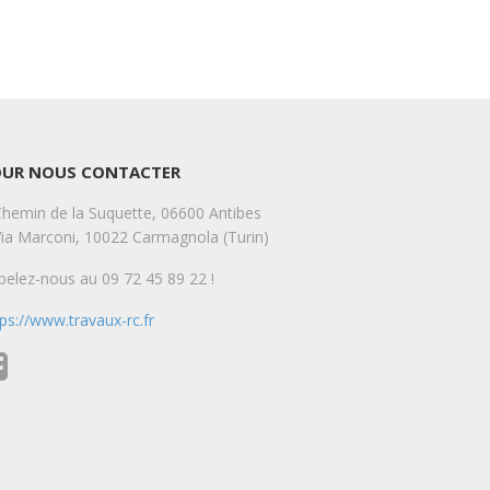
OUR NOUS CONTACTER
Chemin de la Suquette, 06600 Antibes
Via Marconi, 10022 Carmagnola (Turin)
pelez-nous au 09 72 45 89 22 !
tps://www.travaux-rc.fr
e Durand
Arale Buytu
go
8 years ago
alité des travaux, les 
Travail méticuleux, appartement de