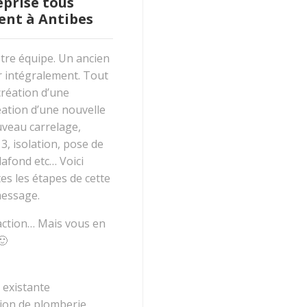
prise tous
ent à Antibes
otre équipe. Un ancien
 intégralement. Tout
 création d’une
éation d’une nouvelle
ouveau carrelage,
3, isolation, pose de
lafond etc… Voici
s les étapes de cette
message.
daction… Mais vous en
🙂
 existante
tion de plomberie