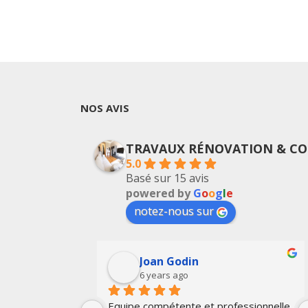
NOS AVIS
TRAVAUX RÉNOVATION & CO
5.0
Basé sur 15 avis
powered by
G
o
o
g
l
e
notez-nous sur
Joan Godin
6 years ago
ail bien fait. Je 
Equipe compétente et professionnelle. 