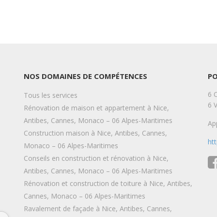
NOS DOMAINES DE COMPÉTENCES
P
6 
Tous les services
6 
Rénovation de maison et appartement à Nice,
Antibes, Cannes, Monaco – 06 Alpes-Maritimes
Ap
Construction maison à Nice, Antibes, Cannes,
ht
Monaco – 06 Alpes-Maritimes
Conseils en construction et rénovation à Nice,
Antibes, Cannes, Monaco – 06 Alpes-Maritimes
Rénovation et construction de toiture à Nice, Antibes,
Camille Zins
Camill
6 years ago
6 years a
Cannes, Monaco – 06 Alpes-Maritimes
Ravalement de façade à Nice, Antibes, Cannes,
Entreprise sérieuse et réactive qui 
Merci pour la qu