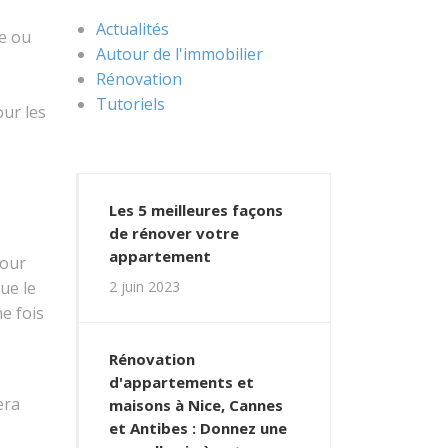
Actualités
re ou
Autour de l'immobilier
Rénovation
Tutoriels
our les
Les 5 meilleures façons
de rénover votre
appartement
pour
2 juin 2023
que le
ne fois
Rénovation
d'appartements et
era
maisons à Nice, Cannes
et Antibes : Donnez une