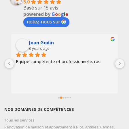
5.0
Basé sur 15 avis
powered by
G
o
o
g
l
e
notez-nous sur
Joan Godin
6 years ago
Equipe compétente et professionnelle. ras.
E
t
c
p
s
q
r
NOS DOMAINES DE COMPÉTENCES
Tous les services
Rénovation de maison et appartement à Nice, Antibes, Cannes,