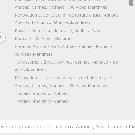
Antibes, Cannes, Monaco – 06 Alpes-Maritimes
Rénovation et construction de toiture à Nice, Antibes,
Camille Zins
Camill
6 years ago
6 years a
Cannes, Monaco – 06 Alpes-Maritimes
Ravalement de façade à Nice, Antibes, Cannes,
Entreprise sérieuse et réactive qui 
Merci pour la qu
Monaco – 06 Alpes-Maritimes
fournit un travail soigné et de qualité. 
finitions parfait
Création Piscine à Nice, Antibes, Cannes, Monaco –
Très bon suivi au cours des travaux 
Trop contente 
06 Alpes-Maritimes
(envoi de photos, demande et prise en 
appartement ! J
Terrassement à Nice, Antibes, Cannes, Monaco – 06
compte de l'avis des clients,...). Nous 
vous recommand
Alpes-Maritimes
sommes très satisfaits du résultat et 
proches ! Merci 
Rénovation et construction salles de bains à Nice,
de la qualité de leur prestation. Nous 
Antibes, Cannes, Monaco – 06 Alpes-Maritimes
les recommandons à 100%.
Travaux rénovation Antibes
Travaux rénovation Cannes
novation appartement et maison à Antibes, Nice, Cannes et 