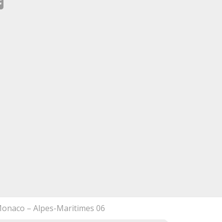
e Durand
Arale Buytu
go
8 years ago
alité des travaux, les 
Travail méticuleux, appartement de
es et tous vos conseils ! 
110m2 renové entièrement avec le
de mon nouvel 
souci du détail. A bientôt, merci.
e ne manquerai pas de 
er à mes amis et 
!
Monaco – Alpes-Maritimes 06