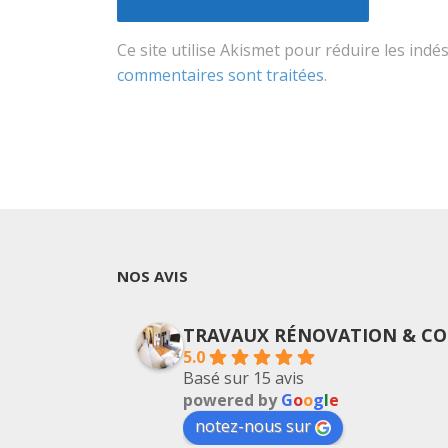
Ce site utilise Akismet pour réduire les indé
commentaires sont traitées
.
NOS AVIS
TRAVAUX RÉNOVATION & CO
5.0
Basé sur 15 avis
powered by
G
o
o
g
l
e
notez-nous sur